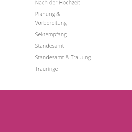
Nach der Hochzeit
Planung &
Vorbereitung
Sektempfang
Standesamt
Standesamt & Trauung
Trauringe