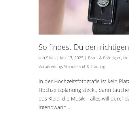
So findest Du den richtige
von
Silvija
|
Mai 17, 2025
|
Braut & Bräutigam
,
He
Vorbereitung
,
Standesamt & Trauung
In der Hochzeitsfotografie ist kein Pl
Hochzeitsplanung steckt, dann tauch
das Kleid, die Musik – alles will dur
irgendwann...