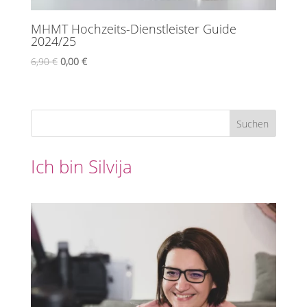
MHMT Hochzeits-Dienstleister Guide
2024/25
Ursprünglicher
Aktueller
6,90
€
0,00
€
Preis
Preis
war:
ist:
6,90 €
0,00 €.
Suchen
Ich bin Silvija